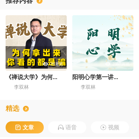
推荐内容
29浏览
2867浏览
《禅说大学》为何...
阳明心学第一讲...
李双林
李双林
精选
文章
语音
视频