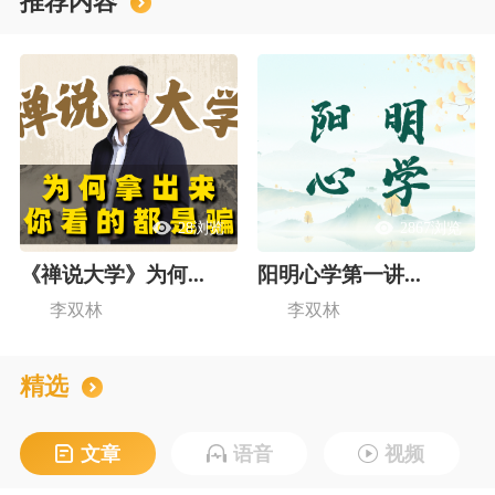
推荐内容
28浏览
2867浏览
《禅说大学》为何...
阳明心学第一讲...
李双林
李双林
精选
文章
语音
视频