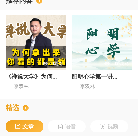
推荐内容
28浏览
2867浏览
《禅说大学》为何...
阳明心学第一讲...
李双林
李双林
精选
文章
语音
视频