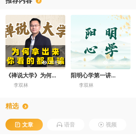
推荐内容
29浏览
2867浏览
《禅说大学》为何...
阳明心学第一讲...
李双林
李双林
精选
文章
语音
视频