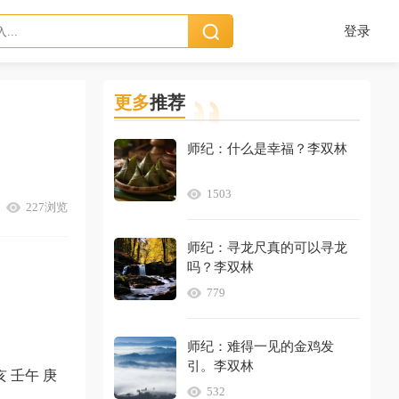
登录
更多
推荐
师纪：什么是幸福？李双林
1503
227浏览
师纪：寻龙尺真的可以寻龙
吗？李双林
779
师纪：难得一见的金鸡发
引。李双林
 壬午 庚
532