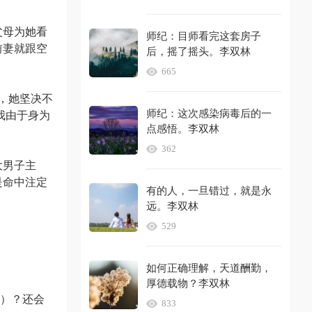
父母为她看
师纪：目师看完这套房子
前妻就跟空
后，摇了摇头。李双林
665
制，她坚决不
师纪：这次感染病毒后的一
我由于身为
点感悟。李双林
362
大男子主
是命中注定
有的人，一旦错过，就是永
远。李双林
529
如何正确理解，天道酬勤，
厚德载物？李双林
了）？还会
833