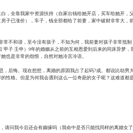
穷二白，全靠我家中资源扶持（自家出钱给她开店，买车给她开，
（房子已涨价），车子，钱全部都给了前妻，家中破财非常大，
妻生活非常不和谐，至今没有孩子，不知为何，我前妻对孩子非常抵
丑 甲子 壬申）9年的婚姻从之前的互相恩爱到后来的同床异梦，
于她也是非常的怨恨，自然对她冷言冷语。
思，后悔。现在想想，离婚的原因我占了起码7成。都说比劫男
样的性格。但是为何我会遇到这么一位奇葩的女子呢？这难道都
姻，请问我今后还会有姻缘吗（我命中是否只能找同样的离婚女