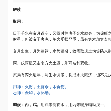
解读
取用：
日干壬水在亥月得令，又得时柱庚子金水助身，为偏旺
财星，但被亥子夹克，午火受损严重，虽有寅木却寅亥
亥月出生，月为建禄，水势猛盛，故需取戊土为堤防来
丙、戊两显又走南方火土运，则可名利双收。
原局有丙火透年，与壬水调候，构成水火既济，但不见
用神：火财，土官杀，木食伤。
忌神：金印，水比劫。
调候：丙，戊。
用戊来制亥水，用丙来暖身辅助戊土。