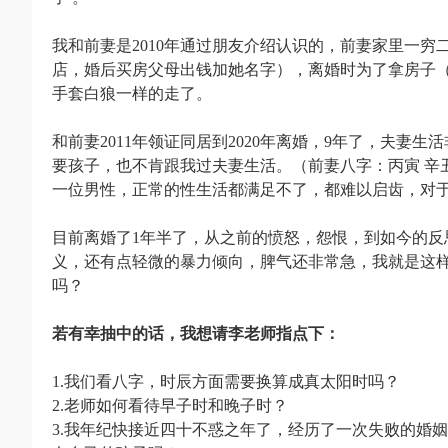
我和前妻是2010年通过朋友介绍认识的，前妻家里一
店，婚后买房父母出钱加她名字），离婚时为了拿房子
手套白狼一样的走了。
和前妻2011年领证同居到2020年离婚，9年了，夫
要孩子，也不肯跟我过夫妻生活。（前妻八字：丙寅 辛
一位男性，正常的性生活都满足不了，都难以启齿，对
目前离婚了1年半了，从之前的愤怒，怨恨，到如今的反
义，还有点轻微的暴力倾向，脾气还非常急，我就是这
吗？
若有幸抽中的话，我想请李老师指点下：
1.我们看八字，时辰方面需要换算成真太阳时吗？
2.老师如何看待早子时和晚子时？
3.我年纪快接近四十不惑之年了，经历了一次失败的婚