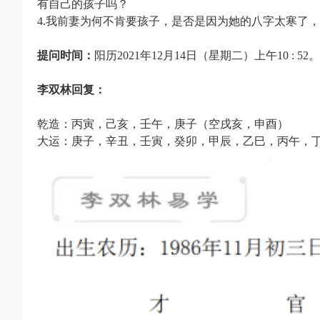
有自己的孩子吗？
4.我前妻为何不肯要孩子，是否是因为她的八字太寒了
提问时间：
阳历2021年12月14日（星期二）上午10 : 52。
李双林回复：
乾造：丙寅，己亥，壬午，庚子（空戌亥，申酉）
大运：庚子，辛丑，壬寅，癸卯，甲辰，乙巳，丙午，丁未