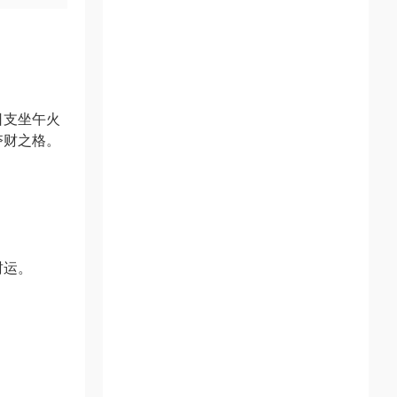
日支坐午火
夺财之格。
财运。