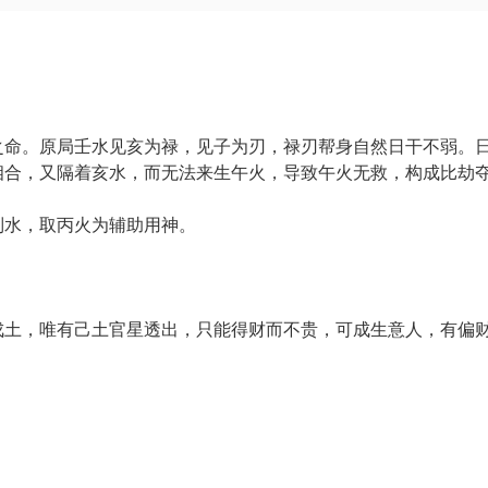
之命。原局壬水见亥为禄，见子为刃，禄刃帮身自然日干不弱。
相合，又隔着亥水，而无法来生午火，导致午火无救，构成比劫
制水，取丙火为辅助用神。
戊土，唯有己土官星透出，只能得财而不贵，可成生意人，有偏