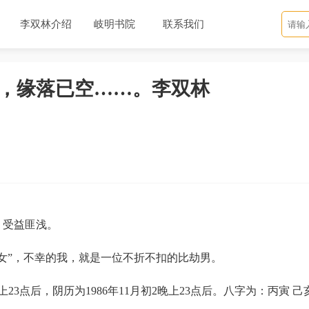
李双林介绍
岐明书院
联系我们
，缘落已空……。李双林
，受益匪浅。
女”，不幸的我，就是一位不折不扣的比劫男。
23点后，阴历为1986年11月初2晚上23点后。八字为：丙寅 己亥