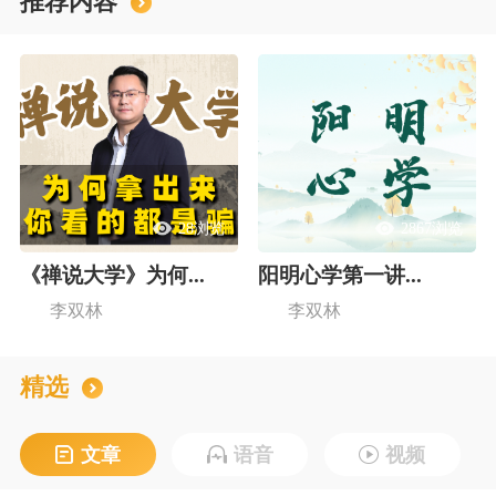
推荐内容
28浏览
2867浏览
《禅说大学》为何...
阳明心学第一讲...
李双林
李双林
精选
文章
语音
视频