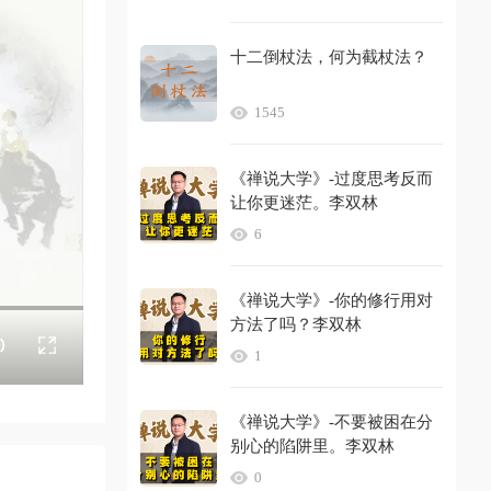
十二倒杖法，何为截杖法？
1545
《禅说大学》-过度思考反而
让你更迷茫。李双林
6
《禅说大学》-你的修行用对
方法了吗？李双林
1
《禅说大学》-不要被困在分
别心的陷阱里。李双林
0