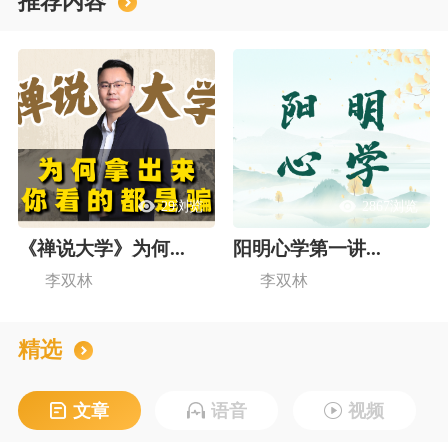
推荐内容
29浏览
2867浏览
《禅说大学》为何...
阳明心学第一讲...
李双林
李双林
精选
文章
语音
视频