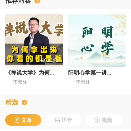
推荐内容
29浏览
2867浏览
《禅说大学》为何...
阳明心学第一讲...
李双林
李双林
精选
文章
语音
视频